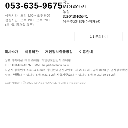
국민
053-635-9675
634-21-0001-451
농협
상담시간 : 오전 9:00 ~ 오후 6:00
302-0418-1659-71
점심시간 : 오후 1:00 - 오후 2:00
예금주:조내황(아이패션)
(토, 일, 공휴일 휴무)
1:1 문의하기
회사소개
이용약관
개인정보취급방침
이용안내
상호:아이패션 대표:조내황 개인정보담당자:조내황
TEL:
053-635-9675
EMAIL:help@i-fashion.co.kr
사업자 등록번호:514-24-48606 통신판매업신고번호 : 제 2011-대구달서-0158
[사업자정보확인
주소 :
반품:
대구 달서구 상원로31-1 2층
사업자주소:
대구 달서구 상원로 3길 39-16 2층
COPYRIGHT ⓒ 2020 MAKESHOP ALL RIGHTS RESERVED.