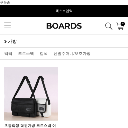
쿠폰존
텍스트입력
0
가방
백팩
크로스백
힙색
신발주머니/보조가방
초등학생 학원가방 크로스백 어