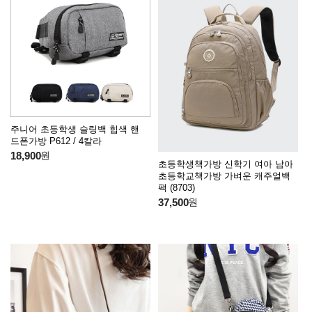
주니어 초등학생 슬링백 힙색 핸
드폰가방 P612 / 4칼라
18,900
원
초등학생책가방 신학기 여아 남아
초등학교책가방 가벼운 캐주얼백
팩 (8703)
37,500
원