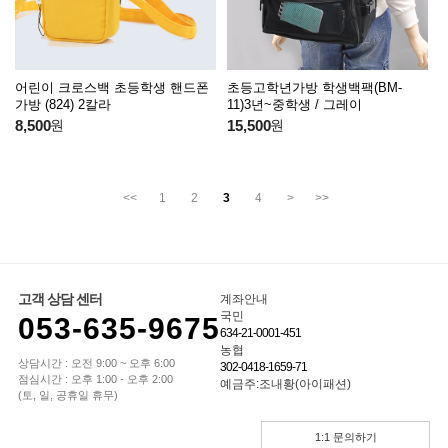
어린이 크로스백 초등학생 핸드폰
초등고학년가방 학생백팩(BM-
가방 (824) 2칼라
11)3년~중학생 / 그레이
8,500
원
15,500
원
<<
1
2
3
4
>
>>
고객 상담 센터
계좌안내
국민
053-635-9675
634-21-0001-451
농협
상담시간 : 오전 9:00 ~ 오후 6:00
302-0418-1659-71
점심시간 : 오후 1:00 - 오후 2:00
예금주:조내황(아이패션)
(토, 일, 공휴일 휴무)
1:1 문의하기