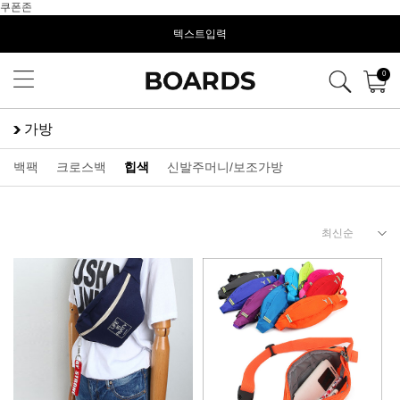
쿠폰존
텍스트입력
0
가방
백팩
크로스백
힙색
신발주머니/보조가방