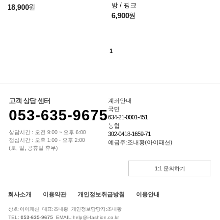
방 / 핑크
18,900
원
6,900
원
1
고객 상담 센터
계좌안내
국민
053-635-9675
634-21-0001-451
농협
상담시간 : 오전 9:00 ~ 오후 6:00
302-0418-1659-71
점심시간 : 오후 1:00 - 오후 2:00
예금주:조내황(아이패션)
(토, 일, 공휴일 휴무)
1:1 문의하기
회사소개
이용약관
개인정보취급방침
이용안내
상호:아이패션 대표:조내황 개인정보담당자:조내황
TEL:
053-635-9675
EMAIL:help@i-fashion.co.kr