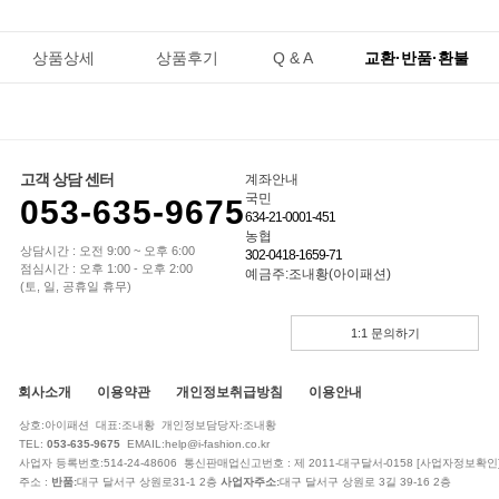
상품상세
상품후기
Q & A
교환·반품·환불
고객 상담 센터
계좌안내
국민
053-635-9675
634-21-0001-451
농협
상담시간 : 오전 9:00 ~ 오후 6:00
302-0418-1659-71
점심시간 : 오후 1:00 - 오후 2:00
예금주:조내황(아이패션)
(토, 일, 공휴일 휴무)
1:1 문의하기
회사소개
이용약관
개인정보취급방침
이용안내
상호:아이패션 대표:조내황 개인정보담당자:조내황
TEL:
053-635-9675
EMAIL:help@i-fashion.co.kr
사업자 등록번호:514-24-48606 통신판매업신고번호 : 제 2011-대구달서-0158
[사업자정보확인
주소 :
반품:
대구 달서구 상원로31-1 2층
사업자주소:
대구 달서구 상원로 3길 39-16 2층