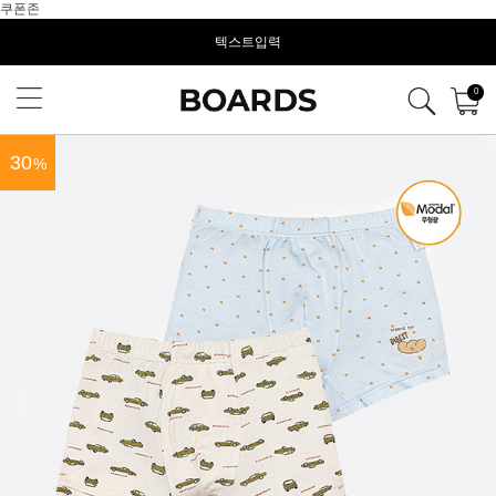
쿠폰존
텍스트입력
0
30
%