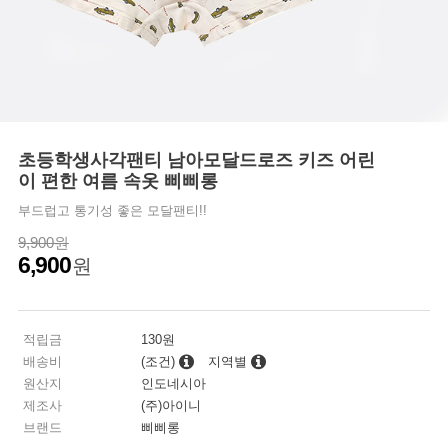
초등학생사각팬티 남아모달드로즈 키즈 어린
이 편한 여름 속옷 삐삐롱
부드럽고 통기성 좋은 모달팬티!!
9,900원
6,900
원
적립금
130원
배송비
(조건)
지역별
원산지
인도네시아
제조사
(주)아이니
브랜드
삐삐롱