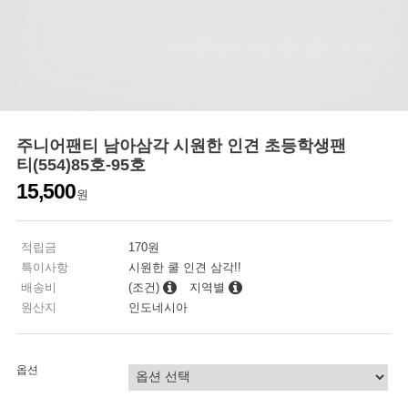
주니어팬티 남아삼각 시원한 인견 초등학생팬
티(554)85호-95호
15,500
원
적립금
170원
특이사항
시원한 쿨 인견 삼각!!
배송비
(조건)
지역별
원산지
인도네시아
옵션