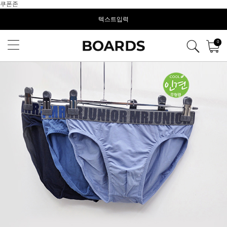
쿠폰존
텍스트입력
0