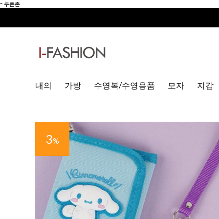
-
쿠폰존
내의
가방
수영복/수영용품
모자
지갑
3
%