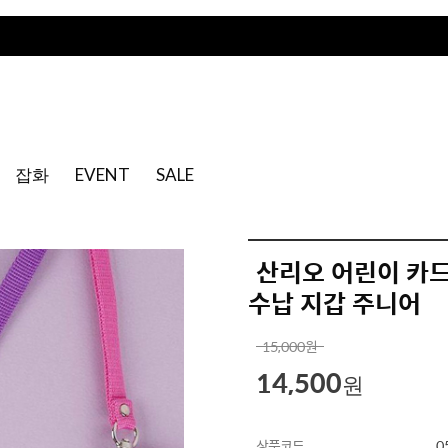
잡화
EVENT
SALE
산리오 어린이 카
수납 지갑 주니어
15,000
원
14,500
원
상품코드
0