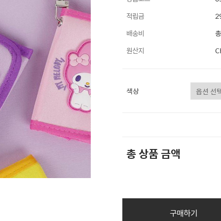
적립금
2
배송비
총
원산지
C
색상
총 상품 금액
구매하기