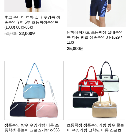
후그 주니어 여아 실내 수영복 생
존수영 Y백 5부 초등학생수영복
(1030) 80호-85호
남아레쉬가드 초등학생 실내수영
50,000
32,000
원
복 아동 반팔 생존수영 JT-1629 /
11호
25,000
원
생존수영 방수 수영가방 아동 초
초등학생 생존수영가방 방수 물놀
등학생 물놀이 크로스가방 c-558
이 수영가방 고학년 아동 스포츠