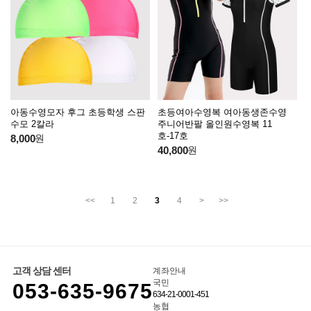
아동수영모자 후그 초등학생 스판
초등여아수영복 여아동생존수영
수모 2칼라
주니어반팔 올인원수영복 11
호-17호
8,000
원
40,800
원
<<
1
2
3
4
>
>>
고객 상담 센터
계좌안내
국민
053-635-9675
634-21-0001-451
농협