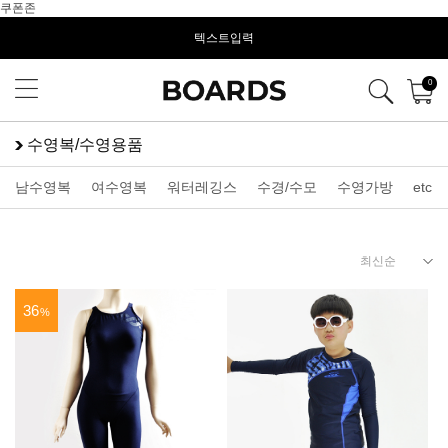
쿠폰존
텍스트입력
0
수영복/수영용품
남수영복
여수영복
워터레깅스
수경/수모
수영가방
etc
36
%