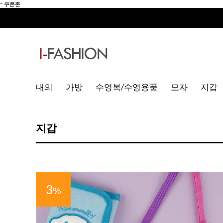
-
쿠폰존
내의
가방
수영복/수영용품
모자
지갑
지갑
3
%