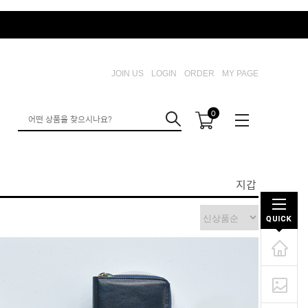
JOIN US
LOGIN
ORDER
MY PAGE
0
지갑