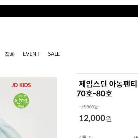
잡화
EVENT
SALE
제임스딘 아동팬티
70호-80호
15,800
원
12,000
원
상품코드
0