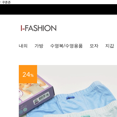
-
쿠폰존
내의
가방
수영복/수영용품
모자
지갑
24
%